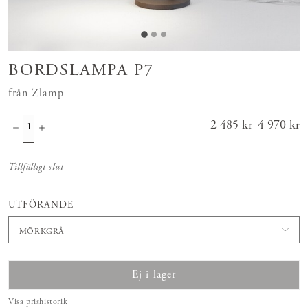
BORDSLAMPA P7
från Zlamp
Nuvarande pris
2 485 kr
4 970 kr
:
2 485 kr
Tidigare
pris
:
4 970 kr
Tillfälligt slut
UTFÖRANDE
MÖRKGRÅ
Ej i lager
Visa prishistorik