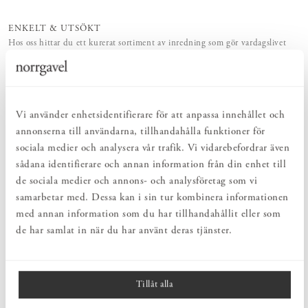
ENKELT & UTSÖKT
Hos oss hittar du ett kurerat sortiment av inredning som gör vardagslivet
både enkelt och vackert.
NATURLIGT & LÅNGSIKTIGT
Bruksföremål och inredningsdetaljer som genomgående är tillverkade av
hållbara naturmaterial.
HARMONISK HELHET
Vi använder enhetsidentifierare för att anpassa innehållet och
Inredningsdetaljer som kompletterar möblerna och skapar en harmonisk
annonserna till användarna, tillhandahålla funktioner för
helhetsupplevelse.
sociala medier och analysera vår trafik. Vi vidarebefordrar även
sådana identifierare och annan information från din enhet till
de sociala medier och annons- och analysföretag som vi
PRODUKTBESKRIVNING
samarbetar med. Dessa kan i sin tur kombinera informationen
Bordslampa P7 128 från
Zlamp
är en diskret lampa som bidrar med
med annan information som du har tillhandahållit eller som
ett stilrent och samtidigt tidlöst modernt uttryck till rummet. "P" i
de har samlat in när du har använt deras tjänster.
lampans namn står för plåt. Serien skulle lika gärna kunna döpas
till "V" eftersom plåten till lampan är den samma som Volvo-bilar
tillverkas av.
Tillåt alla