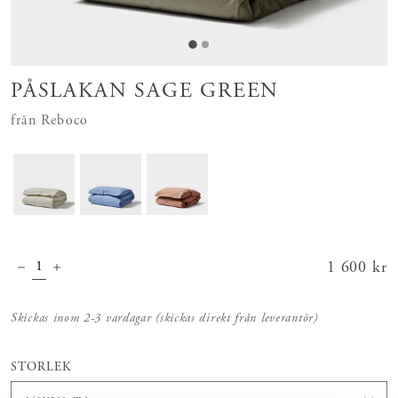
PÅSLAKAN SAGE GREEN
från Reboco
Pris
1 600 kr
:
1 600 kr
Skickas inom 2-3 vardagar (skickas direkt från leverantör)
STORLEK