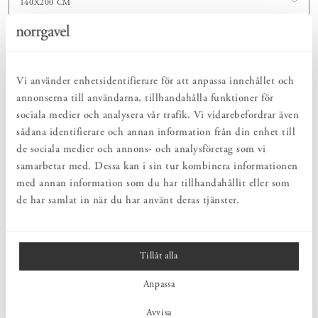
140X200 CM
Lägg i varukorgen
Vi använder enhetsidentifierare för att anpassa innehållet och
annonserna till användarna, tillhandahålla funktioner för
PRODUKTBESKRIVNING
sociala medier och analysera vår trafik. Vi vidarebefordrar även
Påslakan i en vacker grågrön kulör från Reboco. Noggrant utvald
sådana identifierare och annan information från din enhet till
kvalité och genomtänkt design för att ge känslan av nya och
de sociala medier och annons- och analysföretag som vi
nytvättade sängkläder om och om igen. Rebocos percaltyg, som
samarbetar med. Dessa kan i sin tur kombinera informationen
vävs med de finaste extra långa trådarna, är krispigt, hållbart och
med annan information som du har tillhandahållit eller som
tillverkat av 100 % ekologisk bomull. Alla Rebocos sängkläder
levereras i en färgmatchad påse tillverkad av överblivet tyg.
de har samlat in när du har använt deras tjänster.
PRODUKTINFORMATION
Tillåt alla
Anpassa
SKÖTSEL
Avvisa