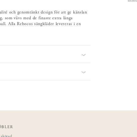
helhe
lité och genomtänkt design för att ge känslan
g, som vävs med de finaste extra långa
mull. Alla Rebocos sängkläder levereras i en
ÖBLER
skötsel