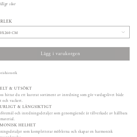
idigare
älligt slut
pris
:
1 450 kr
RLEK
60X260 CM
Lägg i varukorgen
prishistorik
ELT & UTSÖKT
ss hittar du ett kurerat sortiment av inredning som gör vardagslivet både
t och vackert.
URLIGT & LÅNGSIKTIGT
föremål och inredningsdetaljer som genomgående är tillverkade av hållbara
material.
MONISK HELHET
ningsdetaljer som kompletterar möblerna och skapar en harmonisk