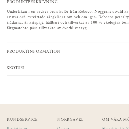
PRODUKTBESKRIVNING
Underlakan i en vacker brun kulör från Reboco. Noggrant utvald kva
av nya och nytvättade sängkläder om och om igen. Rebocos percalty
trådarna, är krispigt, hållbart och tillverkat av 100 % ekologisk bo
färgmatchad påse tillverkad av överblivet tyg.
PRODUKTINFORMATION
SKÖTSEL
KUNDSERVICE
NORRGAVEL
OM VÅRA M
Kontakta oss
Om oss
Materialguide & 