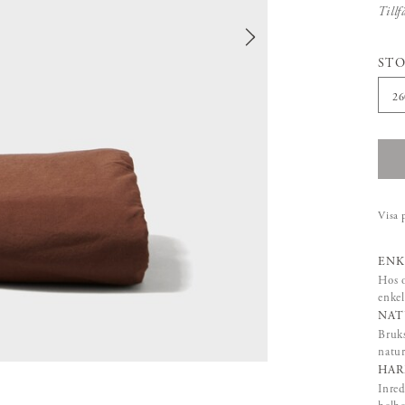
Tillf
STO
2
Visa 
ENK
Hos o
enkel
NAT
Bruks
natur
HAR
Inred