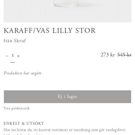
KARAFF/VAS LILLY STOR
från Skruf
Nuvarande
273 kr
545 kr
pris
:
273 kr
Tidigar
Produkten har utgått
e pris
:
545 kr
Ej i lager
Visa prishistorik
ENKELT & UTSÖKT
Hos oss hittar du ett kurerat sortiment av inredning som gör vardagslivet