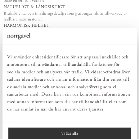
både enkelt och vackert.
NATURLIGT & LÅNGSIKTIGT
Bruksföremål och inredningsdetaljer som genomgående är tillverkade av
hållbara naturmaterial.
HARMONISK HELHET
Inredningsdetaljer som kompletterar möblerna och skapar en harmonisk
helhetsupplevelse.
Vi använder enhetsidentifierare för att anpassa innehållet och
PRODUKTBESKRIVNING
annonserna till användarna, tillhandahålla funktioner för
Karaff/Vas Lilly är en del av den vackra Lilly-serien som Carina
sociala medier och analysera vår trafik. Vi vidarebefordrar även
Seth Andersson har formgivit. Karaffen/vasen finns i tre olika
sådana identifierare och annan information från din enhet till
storlekar, samma basdiameter på samtliga men höjden skiljer dem
åt. Klassisk och stilren design. Lilly Karaff/vas är handblåst på
de sociala medier och annons- och analysföretag som vi
Skrufs glasbruk, vilket gör att varje karaff är unik.
samarbetar med. Dessa kan i sin tur kombinera informationen
med annan information som du har tillhandahållit eller som
Skruf Glasbruk är en svensk glasbrukstillverkare med en rik
de har samlat in när du har använt deras tjänster.
historia inom handblåst glasproduktion. Företaget, som etablerades
1897, ligger i Skruf, en by i Småland. Skruf Glasbruk är
välrenommerat för sin höga kvalitet och sitt gedigna
hantverkskunnande i glastillverkning. Genom att använda
Tillåt alla
traditionella tekniker skapar de unika och estetiskt tilltalande