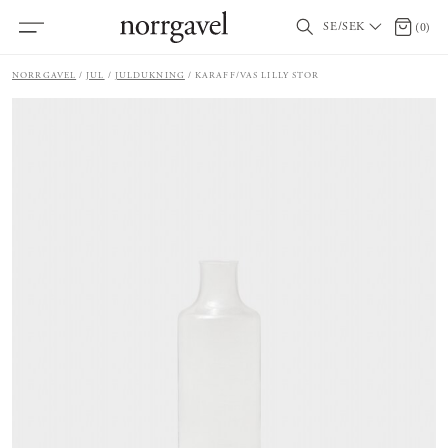
SE/SEK
0 artik
(
0
)
NORRGAVEL
JUL
JULDUKNING
KARAFF/VAS LILLY STOR