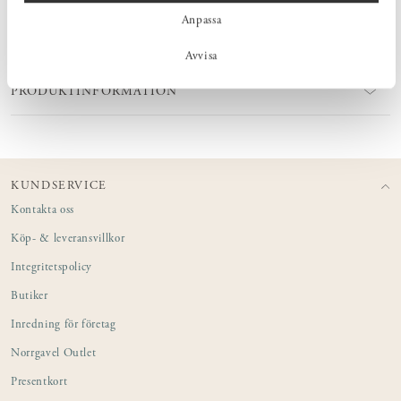
glasprodukter. Varje glasobjekt är handblåst av erfarna glasblåsare,
vilket gör varje produkt unik och personlig.
Anpassa
Avvisa
PRODUKTINFORMATION
KUNDSERVICE
Kontakta oss
Köp- & leveransvillkor
Integritetspolicy
Butiker
Inredning för företag
Norrgavel Outlet
Presentkort