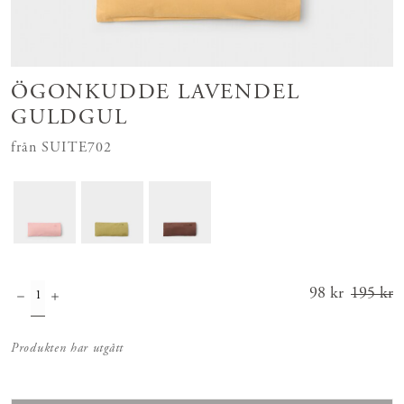
ÖGONKUDDE LAVENDEL
GULDGUL
från SUITE702
Nuvarande
98 kr
195 kr
pris
:
98 kr
Tidigar
Produkten har utgått
e pris
:
195 kr