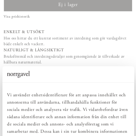
Ej i lager
Visa prishistorik
ENKELT & UTSÖKT
Hos oss hittar du ett kurerat sortiment av inredning som gör vardagslivet
både enkelt och vackert.
NATURLIGT & LÅNGSIKTIGT
Bruksföremål och inredningsdetaljer som genomgående är tillverkade av
hållbara naturmaterial.
HARMONISK HELHET
Inredningsdetaljer som kompletterar möblerna och skapar en harmonisk
helhetsupplevelse.
Vi använder enhetsidentifierare för att anpassa innehållet och
PRODUKTBESKRIVNING
annonserna till användarna, tillhandahålla funktioner för
sociala medier och analysera vår trafik. Vi vidarebefordrar även
De aromatiska ögonkuddarna i ekologisk percale-bomull är fyllda
med en blandning av linfrö och lavendel. Placera den välfyllda och
sådana identifierare och annan information från din enhet till
väldoftande kudden över ögonen för en stunds avkoppling.
de sociala medier och annons- och analysföretag som vi
Ögonkudden kan också läggas i linneskåpet eller på kudden för att
samarbetar med. Dessa kan i sin tur kombinera informationen
sprida en mild och frisk doft. Det finns väl inget bättre än