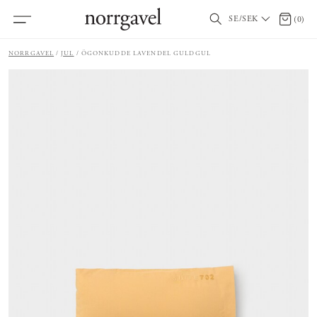
SE/SEK
0 artik
(
0
)
NORRGAVEL
JUL
ÖGONKUDDE LAVENDEL GULDGUL