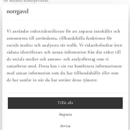
för minimal klimatpåverkan.
EFFEKTIVT
Rengör, vårdar och underhåller på bästa tänkbara sätt – naturlig vård med
rent samvete.
SKONSAMT
Behagligt och skonsamt med naturens egen kraft. För en hälsosam och
Vi använder enhetsidentifierare för att anpassa innehållet och
hållbar vardag.
annonserna till användarna, tillhandahålla funktioner för
sociala medier och analysera vår trafik. Vi vidarebefordrar även
sådana identifierare och annan information från din enhet till
PRODUKTBESKRIVNING
de sociala medier och annons- och analysföretag som vi
Hårdtvål i doften Oud från Tangentgc. Tangentgcs hårda tvålar är
samarbetar med. Dessa kan i sin tur kombinera informationen
tillverkade av kokosolja och berikade med fuktgivande glycerin, en
med annan information som du har tillhandahållit eller som
naturlig komponent som återfuktar, revitaliserar och skyddar mot
de har samlat in när du har använt deras tjänster.
torrhet. Dessa fasta tvålar är idealiska för resor och har även
minimal miljöpåverkan eftersom de är kompakta och kräver
minimalt med förpackningsmaterial.
Tillåt alla
Anpassa
PRODUKTINFORMATION
Avvisa