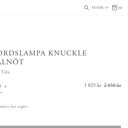
SE/SEK
0 artikl
(
0
)
ORDSLAMPA KNUCKLE
ALNÖT
 Tala
Nuvarande pris
1 025 kr
2 050 kr
:
1 025 kr
Tidigar
e pris
:
2 050 kr
ukten har utgått