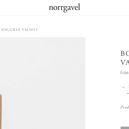
 KNUCKLE VALNÖT
B
V
från
Prod