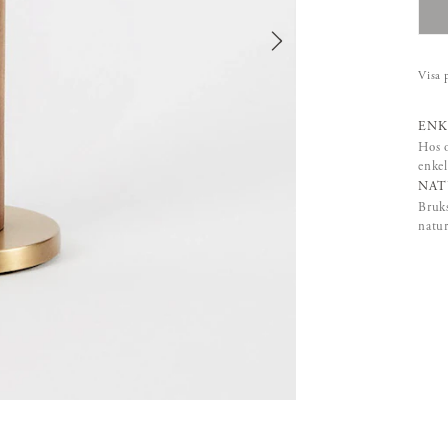
Visa 
ENK
Hos o
enkel
NAT
Bruks
natur