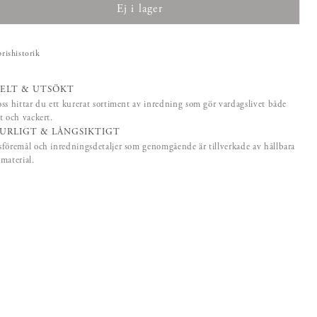
Ej i lager
prishistorik
ELT & UTSÖKT
ss hittar du ett kurerat sortiment av inredning som gör vardagslivet både
t och vackert.
URLIGT & LÅNGSIKTIGT
föremål och inredningsdetaljer som genomgående är tillverkade av hållbara
material.