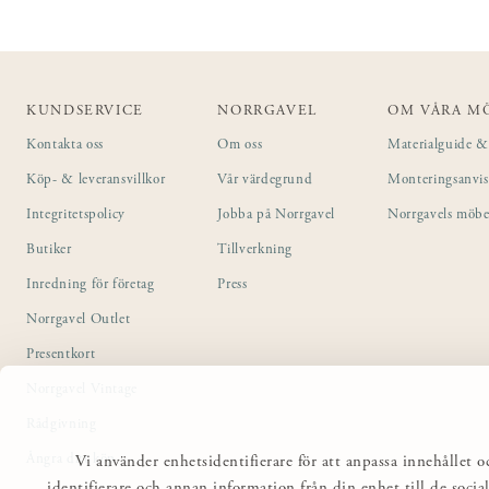
KUNDSERVICE
NORRGAVEL
OM VÅRA M
Kontakta oss
Om oss
Materialguide & 
Köp- & leveransvillkor
Vår värdegrund
Monteringsanvi
Integritetspolicy
Jobba på Norrgavel
Norrgavels möbe
Butiker
Tillverkning
Inredning för företag
Press
Norrgavel Outlet
Presentkort
Norrgavel Vintage
Rådgivning
Ångra ditt köp
Vi använder enhetsidentifierare för att anpassa innehållet o
identifierare och annan information från din enhet till de so