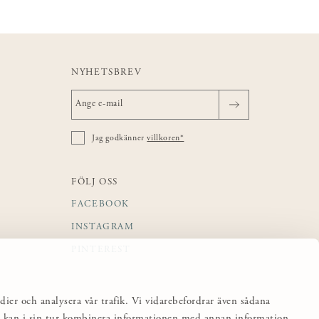
NYHETSBREV
Jag godkänner
villkoren*
FÖLJ OSS
FACEBOOK
INSTAGRAM
PINTEREST
dier och analysera vår trafik. Vi vidarebefordrar även sådana
sa kan i sin tur kombinera informationen med annan information