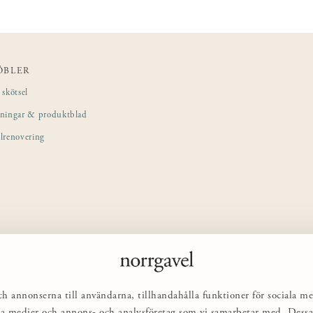
ÖBLER
skötsel
sningar & produktblad
lrenovering
ch annonserna till användarna, tillhandahålla funktioner för sociala me
ciala medier och annons- och analysföretag som vi samarbetar med. Des