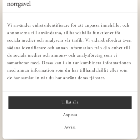
KUNDSERVICE
Kontakta oss
Köp- & leveransvillkor
Vi använder enhetsidentifierare för att anpassa innehållet och
Integritetspolicy
annonserna till användarna, tillhandahålla funktioner för
sociala medier och analysera vår trafik. Vi vidarebefordrar även
Butiker
sådana identifierare och annan information från din enhet till
Inredning för företag
de sociala medier och annons- och analysföretag som vi
Norrgavel Outlet
samarbetar med. Dessa kan i sin tur kombinera informationen
med annan information som du har tillhandahållit eller som
Presentkort
de har samlat in när du har använt deras tjänster.
Norrgavel Vintage
Rådgivning
Ångra ditt köp
Tillåt alla
Anpassa
NORRGAVEL
Avvisa
OM VÅRA MÖBLER