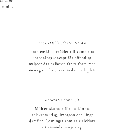
er vi er
gledning
.
HELHETSLÖSNINGAR
Från enskilda möbler till kompletta
inredningskoncept för offentliga
miljöer där helheten får ta form med
omsorg om både människor och plats.
FORMSKÖNHET
Möbler skapade för att kännas
relevanta idag, imorgon och långt
därefter. Lösningar som är självklara
att använda, varje dag.