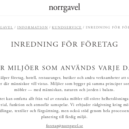
GAVEL
INFORMATION
KUNDSERVICE
INREDNING FÖR FÖ
INREDNING FÖR FÖRETAG
R MILJÖER SOM ANVÄNDS VARJE 
jälper företag, hotell, restauranger, butiker och andra verksamheter att 
er där människor vill vistas. Miljöer som bygger på samma principer so
möbler — med människan, naturen och jorden i balans.
tet kan omfatta allt från val av enstaka möbler till större helhetslösninga
rial, funktion och atmosfär samspelar. Vi erbjuder rådgivning kring mö
dlingar, textilier och färgsättning, men också stöd genom hela processe
planering till färdig miljö.
foretag@norrgavel.se