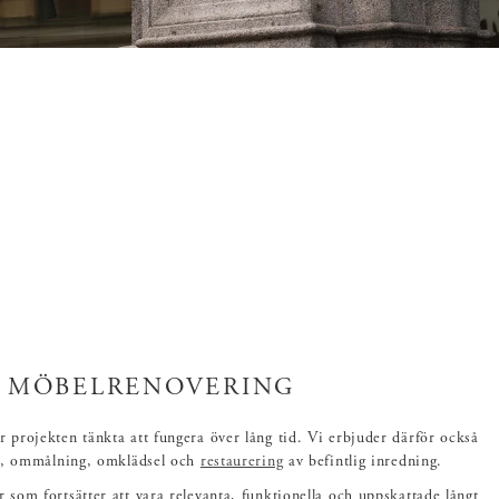
MÖBELRENOVERING
 projekten tänkta att fungera över lång tid. Vi erbjuder därför också
, ommålning, omklädsel och
restaurering
av befintlig inredning.
r som fortsätter att vara relevanta, funktionella och uppskattade långt