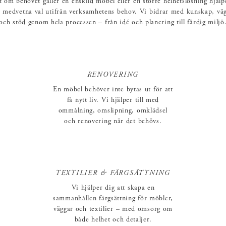
 om behovet gäller en enskild möbel eller en större helhetslösning hjälp
a medvetna val utifrån verksamhetens behov. Vi bidrar med kunskap, vä
och stöd genom hela processen – från idé och planering till färdig miljö
RENOVERING
En möbel behöver inte bytas ut för att
få nytt liv. Vi hjälper till med
ommålning, omslipning, omklädsel
och renovering när det behövs.
TEXTILIER & FÄRGSÄTTNING
Vi hjälper dig att skapa en
sammanhållen färgsättning för möbler,
väggar och textilier – med omsorg om
både helhet och detaljer.