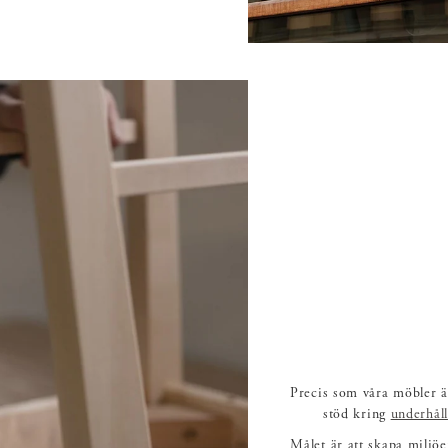
Precis som våra möbler är
stöd kring
underhåll
Målet är att skapa miljöe