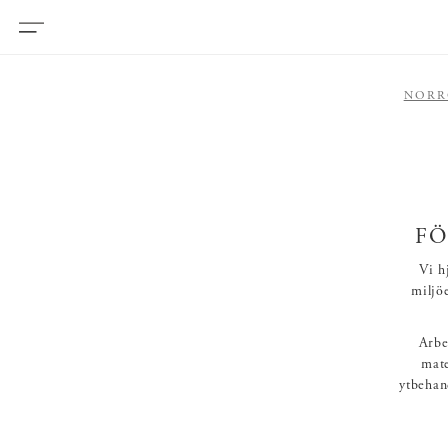
NORR
FÖ
Vi h
miljö
Arbe
mate
ytbehan