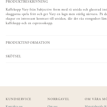
PRODUKTBESKRIVNING
Kaffekopp Vary från Subjective form med rå utsida och glaserad ins
skuggorna spela fritt och ger Vary en lugn men ståtlig närvaro. På 
skapar en intressant kontrast till utsidan, där det råa stengodset läm
kaffekopp och en espressokopp.
PRODUKTINFORMATION
SKÖTSEL
KUNDSERVICE
NORRGAVEL
OM VÅRA M
Kontakta oss
Om oss
Materialguide & 