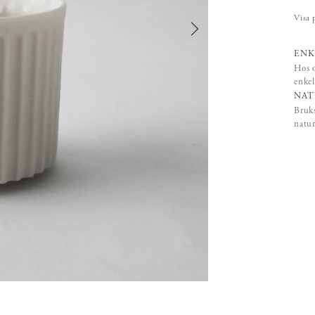
Visa 
ENK
Hos o
enkel
NAT
Bruks
natur