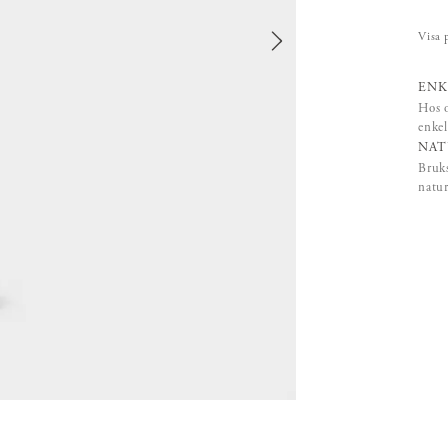
Visa 
ENK
Hos o
enkel
NAT
Bruks
natur