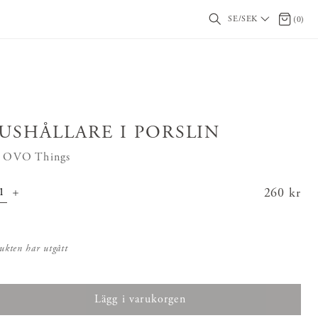
SE/SEK
0 artikl
(
0
)
JUSHÅLLARE I PORSLIN
n OVO Things
Pris
260 kr
:
260 kr
ukten har utgått
Lägg i varukorgen