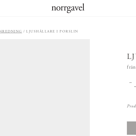
INREDNING
LJUSHÅLLARE I PORSLIN
L
frå
Prod