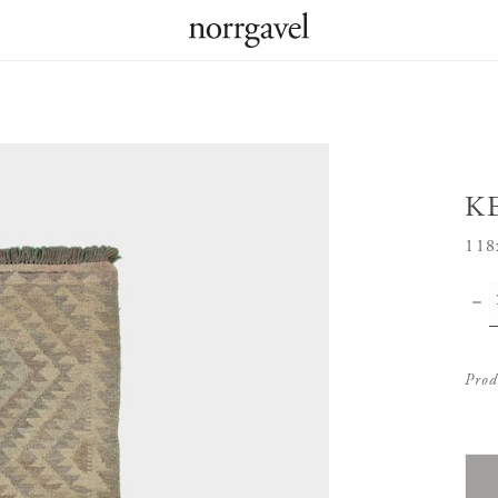
K
118
Prod