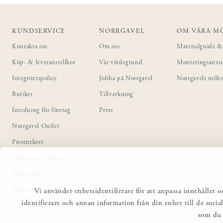
KUNDSERVICE
NORRGAVEL
OM VÅRA M
Kontakta oss
Om oss
Materialguide & 
Köp- & leveransvillkor
Vår värdegrund
Monteringsanvi
Integritetspolicy
Jobba på Norrgavel
Norrgavels möbe
Butiker
Tillverkning
Inredning för företag
Press
Norrgavel Outlet
Presentkort
Norrgavel Vintage
Rådgivning
Ångra ditt köp
Vi använder enhetsidentifierare för att anpassa innehållet o
identifierare och annan information från din enhet till de so
som du 