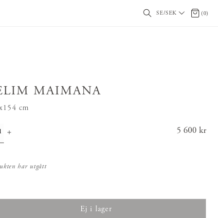
SE/SEK
0 artikl
(
0
)
ELIM MAIMANA
x154 cm
Pris
5 600 kr
:
5 600 k
r
ukten har utgått
Ej i lager