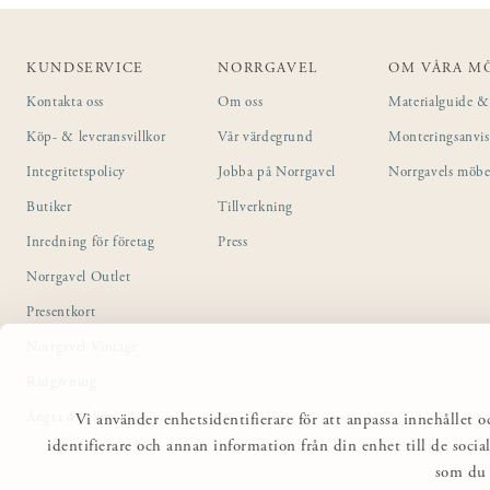
KUNDSERVICE
NORRGAVEL
OM VÅRA M
Kontakta oss
Om oss
Materialguide & 
Köp- & leveransvillkor
Vår värdegrund
Monteringsanvi
Integritetspolicy
Jobba på Norrgavel
Norrgavels möbe
Butiker
Tillverkning
Inredning för företag
Press
Norrgavel Outlet
Presentkort
Norrgavel Vintage
Rådgivning
Ångra ditt köp
Vi använder enhetsidentifierare för att anpassa innehållet o
identifierare och annan information från din enhet till de so
som du 