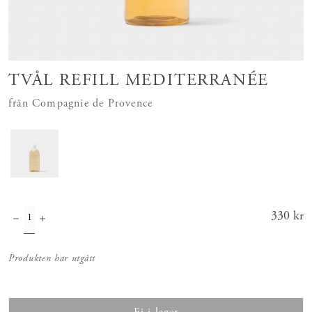
TVÅL REFILL MEDITERRANÉE
från Compagnie de Provence
Pris
330 kr
:
330 kr
Produkten har utgått