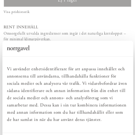
Ej i lager
Visa prishistorik
RENT INNEHÅLL
Omsorgsfullt utvalda ingredienser som ingår i det naturliga kretsloppet –
för minimal klimatpåverkan.
EFFEKTIVT
Rengör, vårdar och underhåller på bästa tänkbara sätt – naturlig vård med
rent samvete.
SKONSAMT
Vi använder enhetsidentifierare för att anpassa innehållet och
Behagligt och skonsamt med naturens egen kraft. För en hälsosam och
hållbar vardag.
annonserna till användarna, tillhandahålla funktioner för
sociala medier och analysera vår trafik. Vi vidarebefordrar även
sådana identifierare och annan information från din enhet till
PRODUKTBESKRIVNING
de sociala medier och annons- och analysföretag som vi
samarbetar med. Dessa kan i sin tur kombinera informationen
Denna ultrarika flytande tvål är tillverkad med en traditionell
metod i en kittel och är berikad med högkvalitativa botaniska oljor
med annan information som du har tillhandahållit eller som
från Provence.
de har samlat in när du har använt deras tjänster.
Doften är som en frisk bris från Medelhavet, där havsspray möter
solvarma blommors delikata toner. Med sin naturliga rikedom på