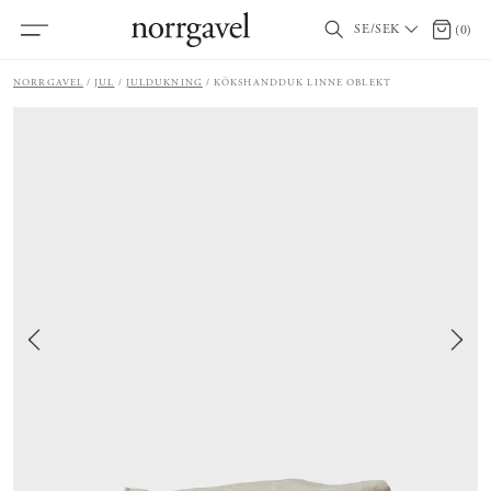
SE/SEK
0 artik
(
0
)
NORRGAVEL
JUL
JULDUKNING
KÖKSHANDDUK LINNE OBLEKT