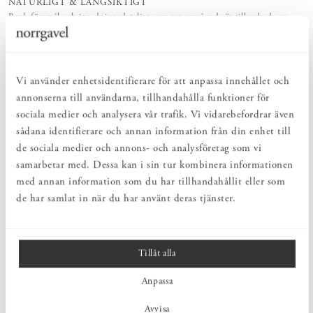
NATURLIGT & LÅNGSIKTIGT
Bruksföremål och inredningsdetaljer som genomgående är tillverkade av
hållbara naturmaterial.
PRODUKTBESKRIVNING
Vi använder enhetsidentifierare för att anpassa innehållet och
annonserna till användarna, tillhandahålla funktioner för
Norrgavels kökshandduk är tillverkad i 100% lin. Linet är
förtvättat för att ge en mjuk och behaglig handduk från första
sociala medier och analysera vår trafik. Vi vidarebefordrar även
stund. Lin har en fantastisk uppsugningsförmåga och torkar
sådana identifierare och annan information från din enhet till
dessutom snabbt, materialet lämpar sig därför väldigt väl till just
de sociala medier och annons- och analysföretag som vi
handdukar.
samarbetar med. Dessa kan i sin tur kombinera informationen
med annan information som du har tillhandahållit eller som
de har samlat in när du har använt deras tjänster.
MÅTT
PRODUKTINFORMATION
Tillåt alla
Anpassa
SKÖTSEL
Avvisa