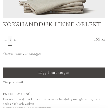
KÖKSHANDDUK LINNE OBLEKT
Pris
155 kr
:
155 kr
Skickas inom 1-2 vardagar
Lägg i varukorgen
Visa prishistorik
ENKELT & UTSÖKT
Hos oss hittar du ett kurerat sortiment av inredning som gör vardagslivet
både enkelt och vackert.