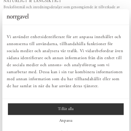
NATURLIGT & LÅNGSIKTIGT
Bruksföremål och inredningsdetaljer som genomgående är tillverkade av
hållbara naturmaterial.
PRODUKTBESKRIVNING
Vi använder enhetsidentifierare för att anpassa innehållet och
Handgjorda ljus av rent bivax med vackert flerfärgade
annonserna till användarna, tillhandahålla funktioner för
bomullsvekar, skapade för att ge en naturlig och rofylld atmosfär.
sociala medier och analysera vår trafik. Vi vidarebefordrar även
Ljusen tillverkas i Litauen av bivax från lokala biodlare och är helt
sådana identifierare och annan information från din enhet till
naturliga och giftfria – inga artificiella färger eller dofter tillsätts.
Som ett naturligt material kan bivaxet variera i nyans från ljust gul
de sociala medier och annons- och analysföretag som vi
till djupare bruna toner. Dessutom kan färgen förändras något över
samarbetar med. Dessa kan i sin tur kombinera informationen
tid eller vid förvaring i direkt solljus. Bivaxljusen brinner mjukt
med annan information som du har tillhandahållit eller som
och jämnt, utan att droppa, så länge de placeras rakt och i en stilla
de har samlat in när du har använt deras tjänster.
miljö utan drag.
Tillåt alla
MÅTT
Anpassa
PRODUKTINFORMATION