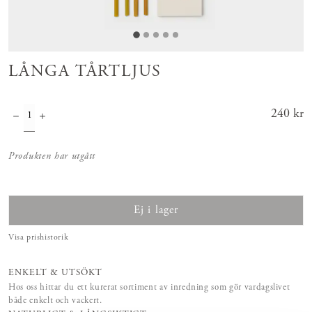
LÅNGA TÅRTLJUS
Pris
240 kr
:
240 kr
Produkten har utgått
Ej i lager
Visa prishistorik
ENKELT & UTSÖKT
Hos oss hittar du ett kurerat sortiment av inredning som gör vardagslivet
både enkelt och vackert.