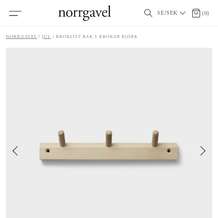
SE/SEK
0 artik
(
0
)
NORRGAVEL
JUL
KROKLIST RAK 3 KROKAR BJÖRK