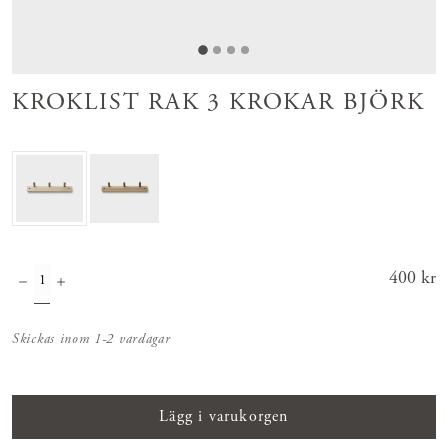
KROKLIST RAK 3 KROKAR BJÖRK
Pris
400 kr
:
400 kr
Skickas inom 1-2 vardagar
Lägg i varukorgen