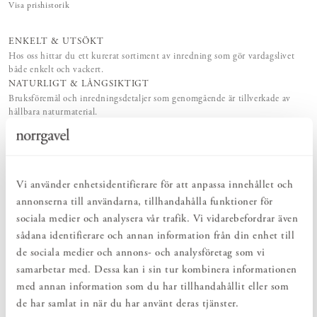
Visa prishistorik
ENKELT & UTSÖKT
Hos oss hittar du ett kurerat sortiment av inredning som gör vardagslivet
både enkelt och vackert.
NATURLIGT & LÅNGSIKTIGT
Bruksföremål och inredningsdetaljer som genomgående är tillverkade av
hållbara naturmaterial.
HARMONISK HELHET
Inredningsdetaljer som kompletterar möblerna och skapar en harmonisk
helhetsupplevelse.
Vi använder enhetsidentifierare för att anpassa innehållet och
annonserna till användarna, tillhandahålla funktioner för
PRODUKTBESKRIVNING
sociala medier och analysera vår trafik. Vi vidarebefordrar även
Norrgavels klassiska Kroklist i massiv björk, i ny design så att
sådana identifierare och annan information från din enhet till
avståndet mellan krokarna blir detsamma när flera kroklister
placeras efter varandra. En vacker inredningsdetalj som enkelt
de sociala medier och annons- och analysföretag som vi
skapar ordning och reda. Välj längd beroende på hur många krokar
samarbetar med. Dessa kan i sin tur kombinera informationen
du behöver.
med annan information som du har tillhandahållit eller som
de har samlat in när du har använt deras tjänster.