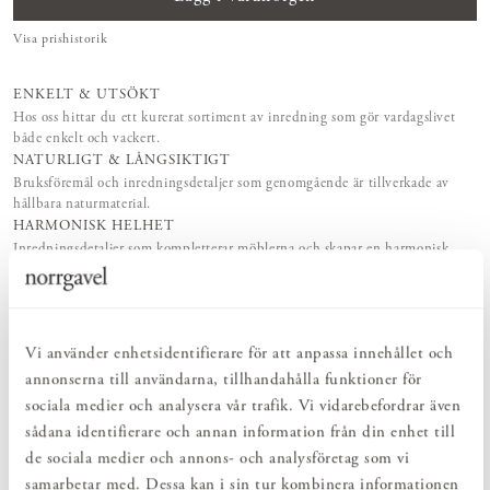
Visa prishistorik
ENKELT & UTSÖKT
Hos oss hittar du ett kurerat sortiment av inredning som gör vardagslivet
både enkelt och vackert.
NATURLIGT & LÅNGSIKTIGT
Bruksföremål och inredningsdetaljer som genomgående är tillverkade av
hållbara naturmaterial.
HARMONISK HELHET
Inredningsdetaljer som kompletterar möblerna och skapar en harmonisk
helhetsupplevelse.
PRODUKTBESKRIVNING
Vi använder enhetsidentifierare för att anpassa innehållet och
Kroklist Rundad är vad den heter – en rundare version av vår
annonserna till användarna, tillhandahålla funktioner för
klassiska Kroklist Rak. Motsvarande mått men med en mjukare
sociala medier och analysera vår trafik. Vi vidarebefordrar även
profil. En stilren och praktisk inredningsdetalj som enkelt skapar
sådana identifierare och annan information från din enhet till
ordning och reda i hemmet. Välj längd på Kroklist Rundad
de sociala medier och annons- och analysföretag som vi
beroende på hur många krokar du behöver. Vi kallar den Kroklist,
men kärt barn har många namn – knopplist, hängare, krokbräda,
samarbetar med. Dessa kan i sin tur kombinera informationen