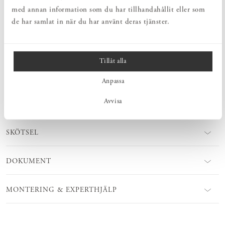
knoppbräda, klädhängare eller vägghängare. En minimöbel som
med annan information som du har tillhandahållit eller som
tillför mycket i all sin enkelhet. Kroklist Rundad kan fås i olika
de har samlat in när du har använt deras tjänster.
träslag. Välj att behålla den obehandlad eller ytbehandla själv.
Ytbehandlingsprodukter finns att köpa hos oss!
Tillåt alla
MÅTT
Anpassa
Avvisa
PRODUKTINFORMATION
SKÖTSEL
DOKUMENT
MONTERING & EXPERTHJÄLP