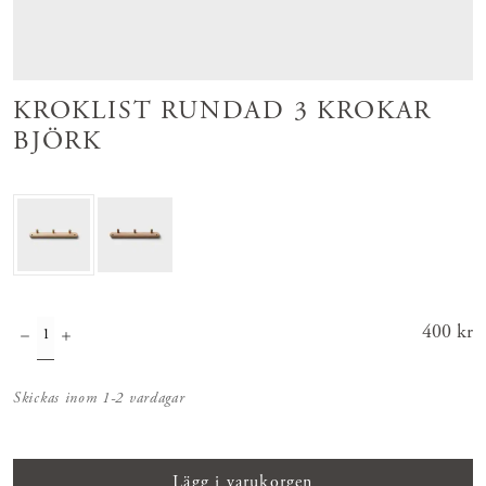
KROKLIST RUNDAD 3 KROKAR
BJÖRK
Pris
400 kr
:
400 kr
Skickas inom 1-2 vardagar
Lägg i varukorgen