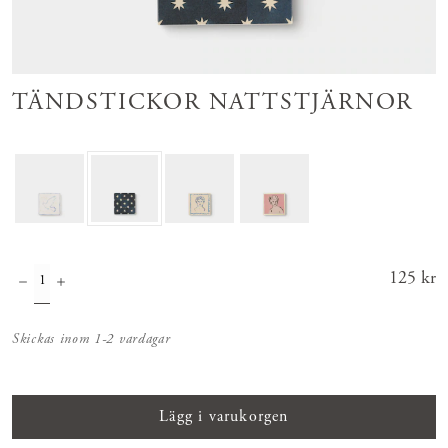
TÄNDSTICKOR NATTSTJÄRNOR
Pris
125 kr
:
125 kr
Skickas inom 1-2 vardagar
Lägg i varukorgen