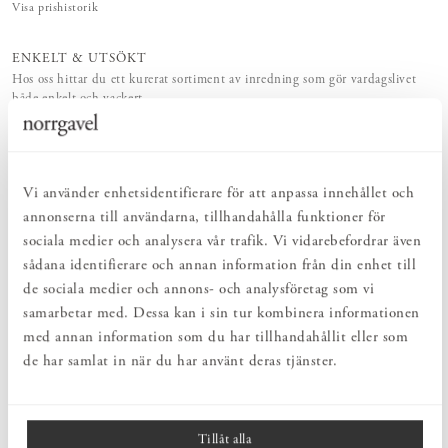
Visa prishistorik
ENKELT & UTSÖKT
Hos oss hittar du ett kurerat sortiment av inredning som gör vardagslivet
både enkelt och vackert.
NATURLIGT & LÅNGSIKTIGT
Bruksföremål och inredningsdetaljer som genomgående är tillverkade av
hållbara naturmaterial.
Vi använder enhetsidentifierare för att anpassa innehållet och
annonserna till användarna, tillhandahålla funktioner för
PRODUKTBESKRIVNING
sociala medier och analysera vår trafik. Vi vidarebefordrar även
Kvadratisk tändsticksask från Archivist Gallery, framtagen i
sådana identifierare och annan information från din enhet till
samarbete med Wanderlust Paper Co. Dessa stora tändsticksaskar
de sociala medier och annons- och analysföretag som vi
har både en praktisk och estetisk funktion. Asken är en fin
samarbetar med. Dessa kan i sin tur kombinera informationen
inredningsdetalj i hemmet och är också den perfekta presenten.
Askarna innehåller 125 st långa tändstickor.
med annan information som du har tillhandahållit eller som
de har samlat in när du har använt deras tjänster.
Archivist Gallery grundades i England 1998. Som namnet antyder
var det i naturhistoriska museets arkiv det först började. Även om
arkiven har förändrats har entusiasmen för jakt på bilder inte
försvunnit.
Tillåt alla