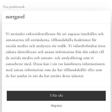
Visa prishistorik
ENKELT & UTSÖKT
Hos oss hittar du ett kurerat sortiment av inredning som gör vardagslivet
både enkelt och vackert.
Vi använder enhetsidentifierare för att anpassa innehållet och
NATURLIGT & LÅNGSIKTIGT
annonserna till användarna, tillhandahålla funktioner för
Bruksföremål och inredningsdetaljer som genomgående är tillverkade av
hållbara naturmaterial.
sociala medier och analysera vår trafik. Vi vidarebefordrar även
sådana identifierare och annan information från din enhet till
de sociala medier och annons- och analysföretag som vi
PRODUKTBESKRIVNING
samarbetar med. Dessa kan i sin tur kombinera informationen
Vas Kolonn blank liten är en tidlös och vacker vas som passar till
med annan information som du har tillhandahållit eller som
både stora buketter och enstaka snittblommor/kvistar. Från Skrufs
de har samlat in när du har använt deras tjänster.
glasbruk.
Tillåt alla
MÅTT
Anpassa