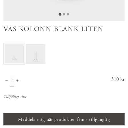
VAS KOLONN BLANK LITEN
Pris
310 kr
:
310 kr
Tillfälligt slut
Meddela mig när produkten finns tillgänglig