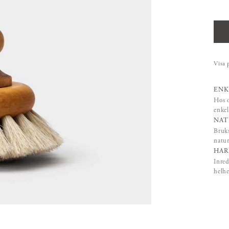
Visa 
ENK
Hos o
enkel
NAT
Bruks
natur
HAR
Inred
helhe