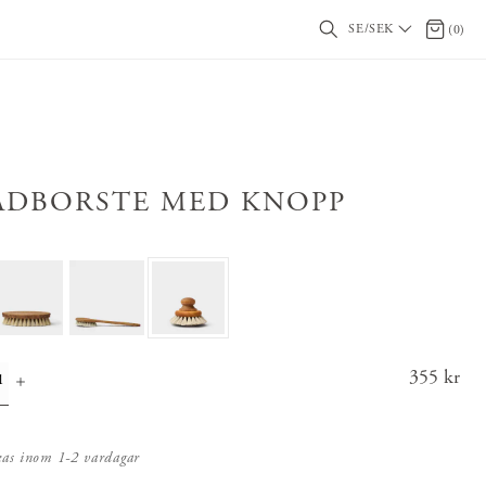
SE/SEK
0 artikl
(
0
)
ADBORSTE MED KNOPP
Pris
355 kr
:
355 k
r
kas inom 1-2 vardagar