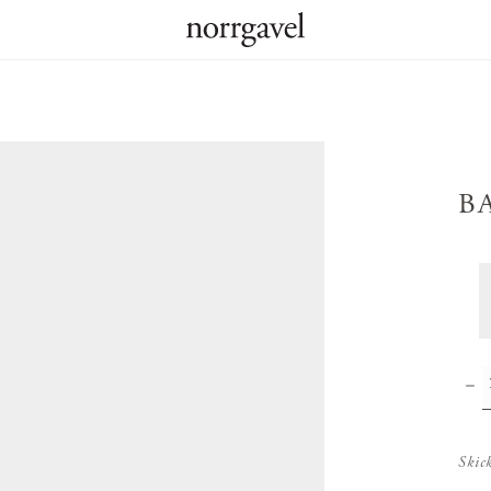
B
Skic