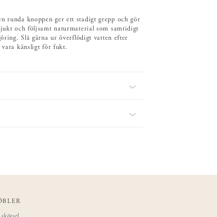
en runda knoppen ger ett stadigt grepp och gör
mjukt och följsamt naturmaterial som samtidigt
öring. Slå gärna ur överflödigt vatten efter
vara känsligt för fukt.
ÖBLER
skötsel