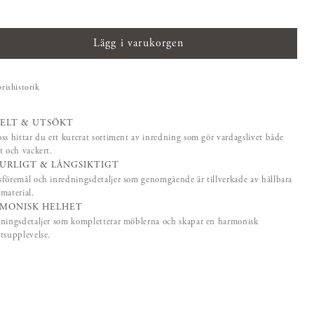
Lägg i varukorgen
prishistorik
ELT & UTSÖKT
ss hittar du ett kurerat sortiment av inredning som gör vardagslivet både
t och vackert.
URLIGT & LÅNGSIKTIGT
föremål och inredningsdetaljer som genomgående är tillverkade av hållbara
material.
MONISK HELHET
ningsdetaljer som kompletterar möblerna och skapar en harmonisk
tsupplevelse.