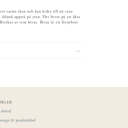
tt varmt sken och kan bidra till att rena
 ibland uppstå på ytan. Det beror på att äkta
llverkat av rent bivax. Bivax är ett förnybart
ÖBLER
skötsel
sningar & produktblad