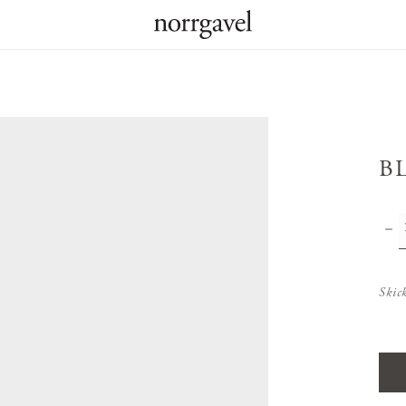
B
Skic