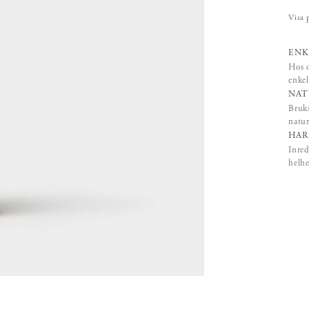
Visa 
ENK
Hos o
enkel
NAT
Bruks
natur
HAR
Inred
helhe