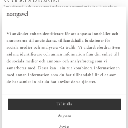
NATURLIGT & LÅNGSIKTIGT
Bruksföremål och inredningsdetaljer som genomgående är tillverkade av
hållbara naturmaterial.
HARMONISK HELHET
Inredningsdetaljer som kompletterar möblerna och skapar en harmonisk
helhetsupplevelse.
Vi använder enhetsidentifierare för att anpassa innehållet och
annonserna till användarna, tillhandahålla funktioner för
sociala medier och analysera vår trafik. Vi vidarebefordrar även
PRODUKTBESKRIVNING
sådana identifierare och annan information från din enhet till
Bordsborste med skyffel i oljad bok och borst av tagel. Det
de sociala medier och annons- och analysföretag som vi
kompakta borstsetet är lätt att hantera och passar särskilt bra för
samarbetar med. Dessa kan i sin tur kombinera informationen
att samla upp smulor från bord, hyllor eller andra små ytor.
Tagelborsten är följsam och slitstark, vilket gör rengöringen effektiv
med annan information som du har tillhandahållit eller som
utan att repa känsliga ytor.
de har samlat in när du har använt deras tjänster.
MÅTT
Tillåt alla
Anpassa
PRODUKTINFORMATION
Avvisa