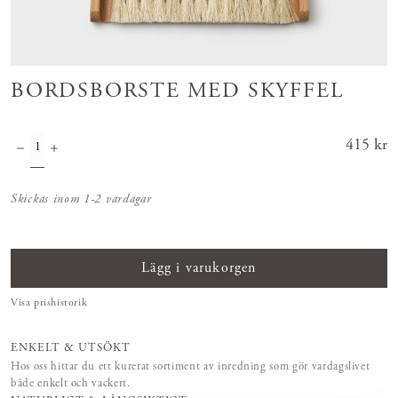
BORDSBORSTE MED SKYFFEL
Pris
415 kr
:
415 kr
Skickas inom 1-2 vardagar
Lägg i varukorgen
Visa prishistorik
ENKELT & UTSÖKT
Hos oss hittar du ett kurerat sortiment av inredning som gör vardagslivet
både enkelt och vackert.