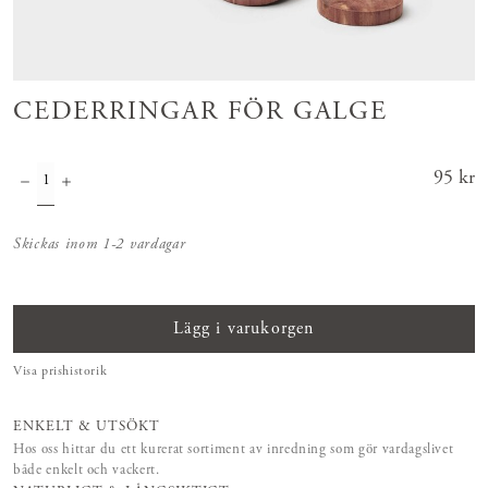
CEDERRINGAR FÖR GALGE
Pris
95 kr
:
95 kr
Skickas inom 1-2 vardagar
Lägg i varukorgen
Visa prishistorik
ENKELT & UTSÖKT
Hos oss hittar du ett kurerat sortiment av inredning som gör vardagslivet
både enkelt och vackert.