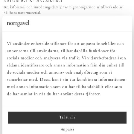
NATURLIGT & LÅNGSIKTIGT
Bruksföremål och inredningsdetaljer som genomgående är tillverkade av
hållbara naturmaterial.
HARMONISK HELHET
Inredningsdetaljer som kompletterar möblerna och skapar en harmonisk
helhetsupplevelse.
Vi använder enhetsidentifierare för att anpassa innehållet och
annonserna till användarna, tillhandahålla funktioner för
PRODUKTBESKRIVNING
sociala medier och analysera vår trafik. Vi vidarebefordrar även
Cederringar från Iris Hantverk är tillverkade i obehandlat
sådana identifierare och annan information från din enhet till
rödcederträ och levereras i förpackning om 10 stycken. Rödceder
kan användas för att fräscha upp klädkammaren eller garderoben
de sociala medier och annons- och analysföretag som vi
och fungerar som ett naturligt skydd mot skadeinsekter. Ringarna
samarbetar med. Dessa kan i sin tur kombinera informationen
kan hängas på galgar eller placeras i garderoben, men bör inte ligga
med annan information som du har tillhandahållit eller som
direkt på kläder då träet kan lämna fettfläckar. När doften börjar
de har samlat in när du har använt deras tjänster.
avta kan träets yta enkelt fräschas upp med lätt slipning med fint
sandpapper.
Tillåt alla
MÅTT
Anpassa