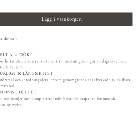
Lägg i varukorgen
prishistorik
ELT & UTSÖKT
ss hittar du ett kurerat sortiment av inredning som gör vardagslivet både
t och vackert.
URLIGT & LÅNGSIKTIGT
föremål och inredningsdetaljer som genomgående är tillverkade av hållbara
material.
MONISK HELHET
ningsdetaljer som kompletterar möblerna och skapar en harmonisk
tsupplevelse.