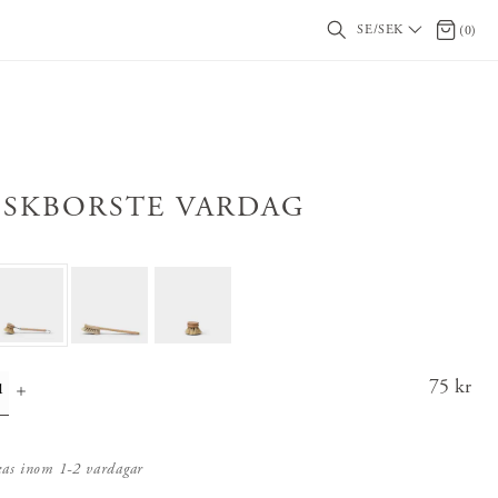
SE/SEK
0 artikl
(
0
)
ISKBORSTE VARDAG
Pris
75 kr
:
75 k
r
kas inom 1-2 vardagar