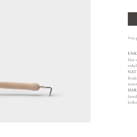
Visa 
ENK
Hos o
enkel
NAT
Bruks
natur
HAR
Inred
helhe