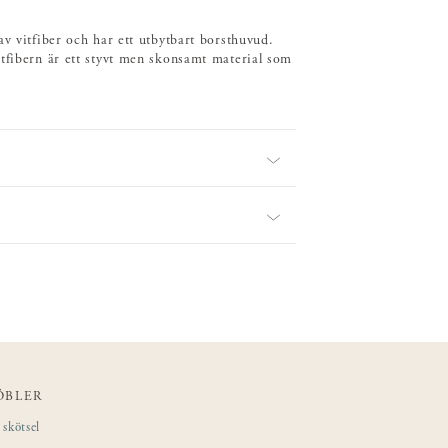
v vitfiber och har ett utbytbart borsthuvud.
itfibern är ett styvt men skonsamt material som
ÖBLER
skötsel