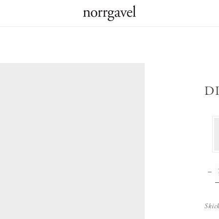
D
Skic