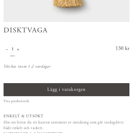
DISKTVAGA
Pris
130 kr
:
130 kr
Skickas inom 1-2 vardagar
Lägg i varukorgen
Visa prishistorik
ENKELT & UTSÖKT
Hos oss hittar du ett kurerat sortiment av inredning som gör vardagslivet
både enkelt och vackert.