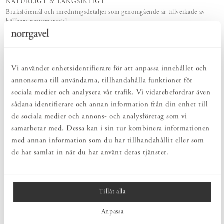
NATURLIGT & LÅNGSIKTIGT
Bruksföremål och inredningsdetaljer som genomgående är tillverkade av
hållbara naturmaterial.
HARMONISK HELHET
Inredningsdetaljer som kompletterar möblerna och skapar en harmonisk
helhetsupplevelse.
Vi använder enhetsidentifierare för att anpassa innehållet och
annonserna till användarna, tillhandahålla funktioner för
PRODUKTBESKRIVNING
sociala medier och analysera vår trafik. Vi vidarebefordrar även
Disktvaga tillverkad av risrot, ett naturmaterial som traditionellt
sådana identifierare och annan information från din enhet till
används för kraftigare rengöring i köket. De dubbla lindningarna
de sociala medier och annons- och analysföretag som vi
gör tvagan extra stadig och ger ett bra grepp vid diskning. Genom
samarbetar med. Dessa kan i sin tur kombinera informationen
att lägga tvagan i kokande vatten några minuter före användning
blir fibrerna mer följsamma och spänstiga. Det gör den särskilt
med annan information som du har tillhandahållit eller som
lämplig för att skrubba stekpannor, kastruller och andra kärl som
de har samlat in när du har använt deras tjänster.
kräver lite mer kraft vid rengöring.
Tillåt alla
MÅTT
Anpassa