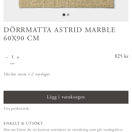
DÖRRMATTA ASTRID MARBLE
60X90 CM
Pris
825 kr
:
825 kr
Skickas inom 1-2 vardagar
Lägg i varukorgen
Visa prishistorik
ENKELT & UTSÖKT
Hos oss hittar du ett kurerat sortiment av inredning som gör vardagslivet