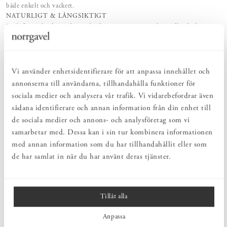
både enkelt och vackert.
NATURLIGT & LÅNGSIKTIGT
Bruksföremål och inredningsdetaljer som genomgående är tillverkade av
hållbara naturmaterial.
HARMONISK HELHET
Inredningsdetaljer som kompletterar möblerna och skapar en harmonisk
helhetsupplevelse.
Vi använder enhetsidentifierare för att anpassa innehållet och
annonserna till användarna, tillhandahålla funktioner för
sociala medier och analysera vår trafik. Vi vidarebefordrar även
PRODUKTBESKRIVNING
sådana identifierare och annan information från din enhet till
Dörrmatta Astrid från Dixie i slitstark sisal. Sisal är en naturfiber
de sociala medier och annons- och analysföretag som vi
som utvinns ur agaveväxten och är känd för sin hållbarhet och
samarbetar med. Dessa kan i sin tur kombinera informationen
tålighet, vilket gör materialet särskilt väl lämpat för mattor i
med annan information som du har tillhandahållit eller som
hemmets mer använda ytor. Mattan är maskinvävd i 100 % sisal i
färgen sand. Undersidan är struken med halkskyddande naturlatex
de har samlat in när du har använt deras tjänster.
som hjälper mattan att ligga stadigt på golvet.
Tillåt alla
MÅTT
Anpassa