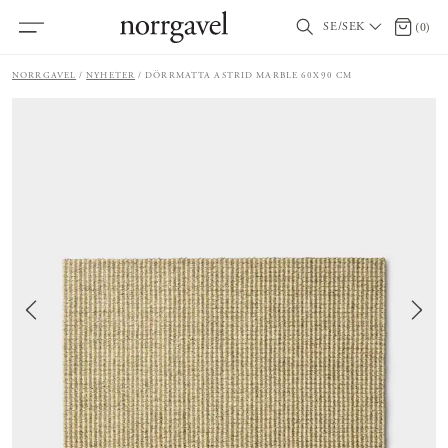
SE/SEK
0 artik
(
0
)
NORRGAVEL
NYHETER
DÖRRMATTA ASTRID MARBLE 60X90 CM