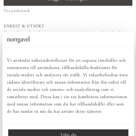
Visa prishistorik
ENKELT & UTSÖKT
Hos oss hittar du ett kurerat sortiment av inredning som gör vardagslivet
både enkelt och vackert.
NATURLIGT & LÅNGSIKTIGT
Bruksföremål och inredningsdetaljer som genomgående är tillverkade av
hållbara naturmaterial.
Vi använder enhetsidentifierare för att anpassa innehållet och
HARMONISK HELHET
annonserna till användarna, tillhandahålla funktioner för
Inredningsdetaljer som kompletterar möblerna och skapar en harmonisk
sociala medier och analysera vår trafik. Vi vidarebefordrar även
helhetsupplevelse.
sådana identifierare och annan information från din enhet till
de sociala medier och annons- och analysföretag som vi
PRODUKTBESKRIVNING
samarbetar med. Dessa kan i sin tur kombinera informationen
med annan information som du har tillhandahållit eller som
Dörrmatta Julia från Dixie i jute, en naturfiber med varm ton och
levande struktur. Materialet ger mattan en naturlig karaktär och
de har samlat in när du har använt deras tjänster.
passar väl i hemmets entré eller andra ytor där man vill skapa en
lugn och inbjudande känsla. Mattan är handvävd i 100 % jute i
färgen naturgrå. Undersidan är struken med halkskyddande
naturlatex som hjälper mattan att ligga stadigt på golvet.
Tillåt alla