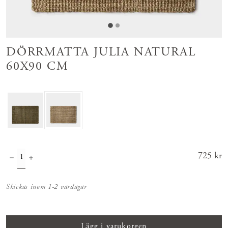
DÖRRMATTA JULIA NATURAL
60X90 CM
Pris
725 kr
:
725 kr
Skickas inom 1-2 vardagar
Lägg i varukorgen