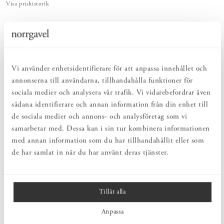
Visa prishistorik
ENKELT & UTSÖKT
Hos oss hittar du ett kurerat sortiment av inredning som gör vardagslivet
både enkelt och vackert.
NATURLIGT & LÅNGSIKTIGT
Vi använder enhetsidentifierare för att anpassa innehållet och
Bruksföremål och inredningsdetaljer som genomgående är tillverkade av
hållbara naturmaterial.
annonserna till användarna, tillhandahålla funktioner för
HARMONISK HELHET
sociala medier och analysera vår trafik. Vi vidarebefordrar även
Inredningsdetaljer som kompletterar möblerna och skapar en harmonisk
sådana identifierare och annan information från din enhet till
helhetsupplevelse.
de sociala medier och annons- och analysföretag som vi
samarbetar med. Dessa kan i sin tur kombinera informationen
med annan information som du har tillhandahållit eller som
PRODUKTBESKRIVNING
de har samlat in när du har använt deras tjänster.
Byggsats i plywood för Norrgavel BAS stol. Stolen sätts med fördel
ihop med vitt trälim och kan målas två eller flera gånger för bästa
resultat, med slipning mellan lagren. Tänk på att trä är ett levande
material, vilket gör att variationer kan förekomma.
Tillåt alla
Anpassa