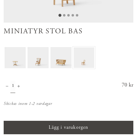
MINIATYR STOL BAS
Pris
70 kr
:
70 kr
Skickas inom 1-2 vardagar
Lägg i varukorgen