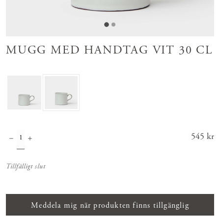
MUGG MED HANDTAG VIT 30 CL
Pris
545 kr
:
545 kr
Tillfälligt slut
Meddela mig när produkten finns tillgänglig