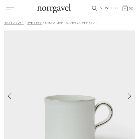
SE/SEK
0 artik
(
0
)
NORRGAVEL
NYHETER
MUGG MED HANDTAG VIT 30 CL