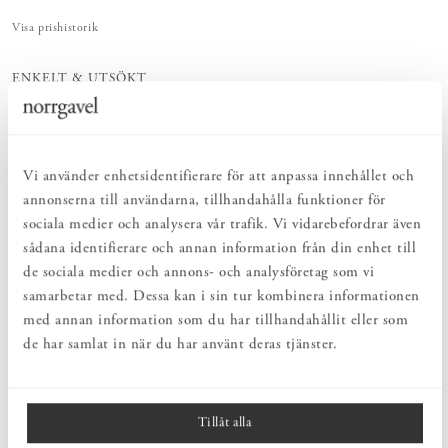
Visa prishistorik
ENKELT & UTSÖKT
Hos oss hittar du ett kurerat sortiment av inredning som gör vardagslivet
både enkelt och vackert.
NATURLIGT & LÅNGSIKTIGT
Bruksföremål och inredningsdetaljer som genomgående är tillverkade av
Vi använder enhetsidentifierare för att anpassa innehållet och
hållbara naturmaterial.
annonserna till användarna, tillhandahålla funktioner för
HARMONISK HELHET
Inredningsdetaljer som kompletterar möblerna och skapar en harmonisk
sociala medier och analysera vår trafik. Vi vidarebefordrar även
helhetsupplevelse.
sådana identifierare och annan information från din enhet till
de sociala medier och annons- och analysföretag som vi
samarbetar med. Dessa kan i sin tur kombinera informationen
PRODUKTBESKRIVNING
med annan information som du har tillhandahållit eller som
Mugg i glaserat stengods med tidlös design. Muggen tål maskindisk
de har samlat in när du har använt deras tjänster.
och rymmer 30 cl. Den är designad och tillverkad av Jonas
Lindholm i Sverige. Jonas Lindholm är utbildad på Konstfack och
har sedan 1994 sin ateljé i Gustavsbergs gamla porslinsfabrik.
Tillåt alla