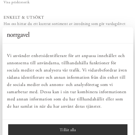
Visa prishistorik
ENKELT & UTSÖKT
Hos oss hittar du ett kurerat sortiment av inredning som gör vardagslivet
både enkelt och vackert.
NATURLIGT & LÅNGSIKTIGT
Bruksföremål och inredningsdetaljer som genomgående är tillverkade av
hållbara naturmaterial.
HARMONISK HELHET
Vi använder enhetsidentifierare för att anpassa innehållet och
Inredningsdetaljer som kompletterar möblerna och skapar en harmonisk
annonserna till användarna, tillhandahålla funktioner för
helhetsupplevelse.
sociala medier och analysera vår trafik. Vi vidarebefordrar även
sådana identifierare och annan information från din enhet till
de sociala medier och annons- och analysföretag som vi
PRODUKTBESKRIVNING
samarbetar med. Dessa kan i sin tur kombinera informationen
Mugg i gjuten stengods med tidlös design. Utsidan är oglaserad
med annan information som du har tillhandahållit eller som
medan insidan är glaserad med vit blank glasyr. Muggen rymmer
de har samlat in när du har använt deras tjänster.
20 cl, går att stapla och tål maskindisk. Den är designad och
tillverkad av Jonas Lindholm i Sverige. Jonas Lindholm är utbildad
på Konstfack och har sedan 1994 sin ateljé i Gustavsbergs gamla
porslinsfabrik.
Tillåt alla