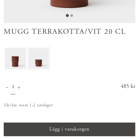
MUGG TERRAKOTTA/VIT 20 CL
Pris
485 kr
:
485 kr
Skickas inom 1-2 vardagar
Lägg i varukorgen