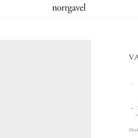
V
Skic