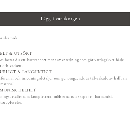
Lägg i varukorgen
prishistorik
ELT & UTSÖKT
ss hittar du ett kurerat sortiment av inredning som gör vardagslivet både
t och vackert.
URLIGT & LÅNGSIKTIGT
föremål och inredningsdetaljer som genomgående är tillverkade av hållbara
material.
MONISK HELHET
ningsdetaljer som kompletterar möblerna och skapar en harmonisk
tsupplevelse.