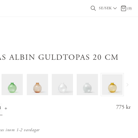
SE/SEK
0 artikl
(
0
)
AS ALBIN GULDTOPAS 20 CM
Pris
775 kr
:
775 k
r
kas inom 1-2 vardagar