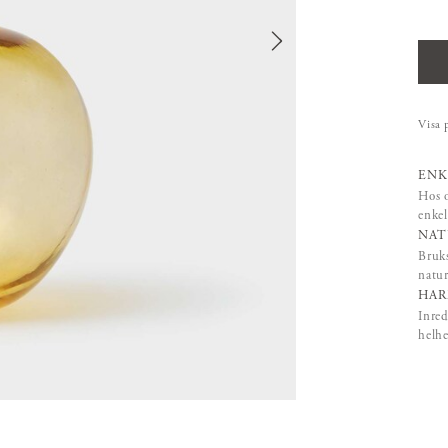
Visa 
ENK
Hos o
enkel
NAT
Bruks
natur
HAR
Inred
helhe