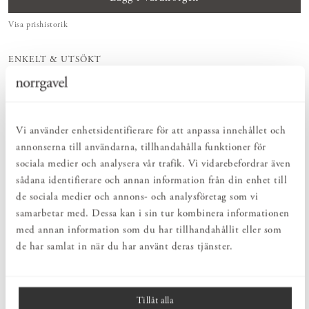
Visa prishistorik
ENKELT & UTSÖKT
Hos oss hittar du ett kurerat sortiment av inredning som gör vardagslivet
både enkelt och vackert.
NATURLIGT & LÅNGSIKTIGT
Bruksföremål och inredningsdetaljer som genomgående är tillverkade av
hållbara naturmaterial.
Vi använder enhetsidentifierare för att anpassa innehållet och
HARMONISK HELHET
annonserna till användarna, tillhandahålla funktioner för
Inredningsdetaljer som kompletterar möblerna och skapar en harmonisk
sociala medier och analysera vår trafik. Vi vidarebefordrar även
helhetsupplevelse.
sådana identifierare och annan information från din enhet till
de sociala medier och annons- och analysföretag som vi
samarbetar med. Dessa kan i sin tur kombinera informationen
PRODUKTBESKRIVNING
med annan information som du har tillhandahållit eller som
Vas Albin är formgiven av Ebba von Wachenfeldt och tillverkas i
de har samlat in när du har använt deras tjänster.
handblåst glas, vilket gör varje vas unik. Den guldtopasfärgade
vasen passar att placeras på hyllor, bord eller fönsterbrädor. Den
fungerar både ensam och tillsammans med andra små vaser, och
kan användas för enstaka snittblommor eller som dekorativ detalj.
Tillåt alla