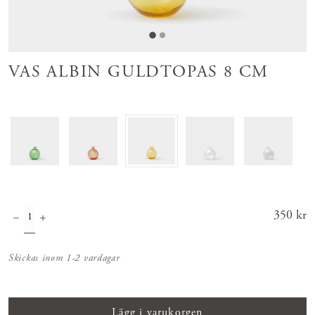
VAS ALBIN GULDTOPAS 8 CM
Pris
350 kr
:
350 kr
Skickas inom 1-2 vardagar
Lägg i varukorgen