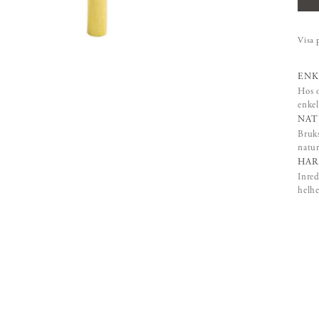
Visa 
ENK
Hos o
enkel
NAT
Bruks
natur
HAR
Inred
helhe