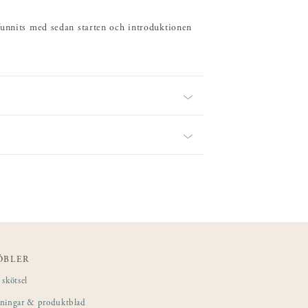
funnits med sedan starten och introduktionen
ÖBLER
skötsel
sningar & produktblad