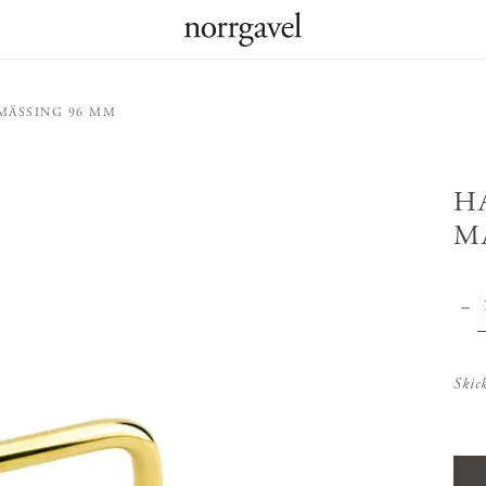
MÄSSING 96 MM
H
M
Skic