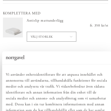
KOMPLETTERA MED
Antislip mattunderlägg
fr.
Pris
350 kr
:
350 
/
st
VÄLJ STORLEK
Totalt
:
Pris
4 880 kr
:
4 880 kr
Vi använder enhetsidentifierare för att anpassa innehållet och
Lägg i varukorgen
annonserna till användarna, tillhandahålla funktioner för sociala
medier och analysera vår trafik. Vi vidarebefordrar även sådana
identifierare och annan information från din enhet till de
sociala medier och annons- och analysföretag som vi samarbetar
PRODUKTBESKRIVNING
med. Dessa kan i sin tur kombinera informationen med annan
Allium är en handvävd ullmatta från svenska Kateha, vävd i 100%
information som du har tillhandahållit eller som de har samlat