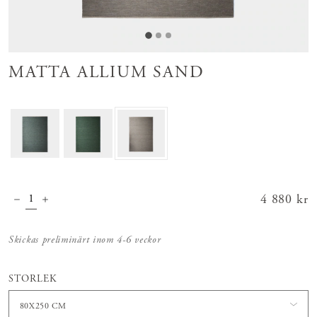
MATTA ALLIUM SAND
Pris
4 880 kr
:
4 880 kr
Skickas preliminärt inom 4-6 veckor
STORLEK
80X250 CM