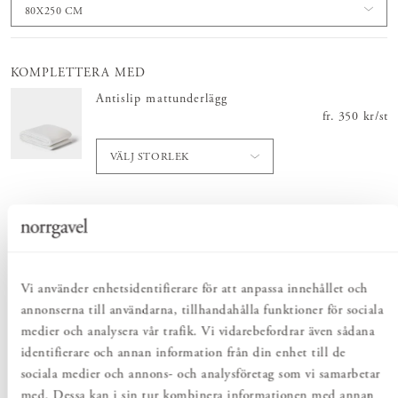
80X250 CM
KOMPLETTERA MED
Antislip mattunderlägg
fr.
Pris
350 kr
:
350 
/
st
VÄLJ STORLEK
Totalt
:
Pris
4 880 kr
:
4 880 kr
Vi använder enhetsidentifierare för att anpassa innehållet och
annonserna till användarna, tillhandahålla funktioner för sociala
Lägg i varukorgen
medier och analysera vår trafik. Vi vidarebefordrar även sådana
identifierare och annan information från din enhet till de
sociala medier och annons- och analysföretag som vi samarbetar
PRODUKTBESKRIVNING
med. Dessa kan i sin tur kombinera informationen med annan