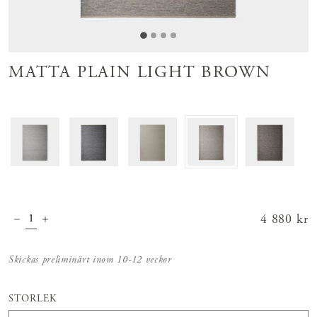
MATTA PLAIN LIGHT BROWN
Pris
4 880 kr
:
4 880 kr
Skickas preliminärt inom 10-12 veckor
STORLEK