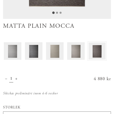
MATTA PLAIN MOCCA
Pris
4 880 kr
:
4 880 kr
Skickas preliminärt inom 4-6 veckor
STORLEK