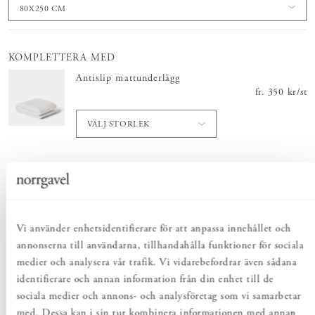
80X250 CM
KOMPLETTERA MED
Antislip mattunderlägg
fr.
Pris
350 kr
:
350 
/
st
VÄLJ STORLEK
Totalt
:
Pris
4 880 kr
:
4 880 kr
Vi använder enhetsidentifierare för att anpassa innehållet och
annonserna till användarna, tillhandahålla funktioner för sociala
Lägg i varukorgen
medier och analysera vår trafik. Vi vidarebefordrar även sådana
identifierare och annan information från din enhet till de
sociala medier och annons- och analysföretag som vi samarbetar
PRODUKTBESKRIVNING
med. Dessa kan i sin tur kombinera informationen med annan