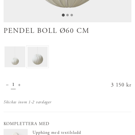
PENDEL BOLL Ø60 CM
Pris
3 150 kr
:
3 150 kr
Skickas inom 1-2 vardagar
KOMPLETTERA MED
Upphäng med textilsladd