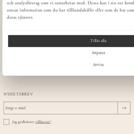
och analysföretag som vi samarbetar med. Dessa kan i sin tur ko
Norrgavel Outlet
annan information som du har tillhandahållit eller som de har sam
deras tjänster.
Presentkort
Norrgavel Vintage
Rådgivning
Tillåt alla
Ångra ditt köp
Anpassa
NORRGAVEL
Avvisa
OM VÅRA MÖBLER
NYHETSBREV
Jag godkänner
villkoren*