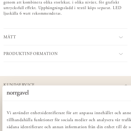
genom att kombinera olika storlekar, i olika nivåer, för grafiskt
uttrycksfull effekt. Upphängningssladd i textil köps separat. LED
ljuskälla 6 watt rekommenderas.
MÅTT
PRODUKTINFORMATION
KUNDSERVICE
Kontakta oss
Köp- & leveransvillkor
Integritetspolicy
Vi använder enhetsidentifierare för att anpassa innehållet och ann
tillhandahålla funktioner för sociala medier och analysera vår trafi
Butiker
sådana identifierare och annan information från din enhet till de 
Inredning för företag