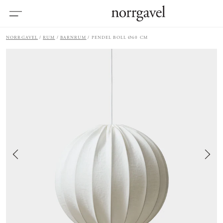
NORRGAVEL
RUM
BARNRUM
PENDEL BOLL Ø60 CM