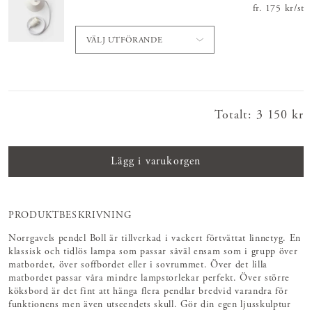
fr.
Nuvarande
175 kr
/
st
VÄLJ UTFÖRANDE
Totalt
:
Pris
3 150 kr
:
3 150 kr
Lägg i varukorgen
PRODUKTBESKRIVNING
Norrgavels pendel Boll är tillverkad i vackert förtvättat linnetyg. En
klassisk och tidlös lampa som passar såväl ensam som i grupp över
matbordet, över soffbordet eller i sovrummet. Över det lilla
matbordet passar våra mindre lampstorlekar perfekt. Över större
köksbord är det fint att hänga flera pendlar bredvid varandra för
funktionens men även utseendets skull. Gör din egen ljusskulptur