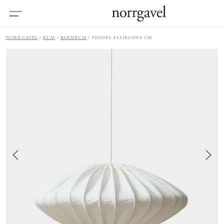
NORRGAVEL
RUM
BARNRUM
PENDEL ELLIPS Ø80 CM