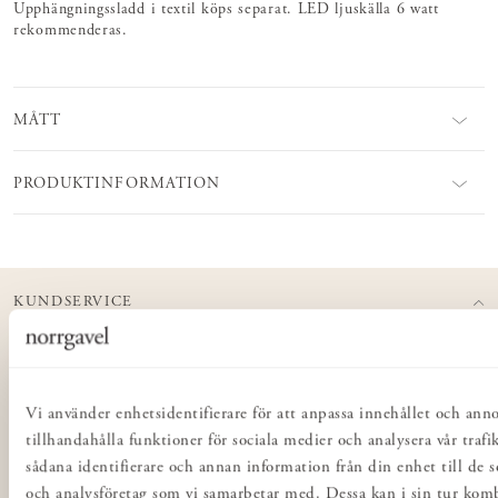
Upphängningssladd i textil köps separat. LED ljuskälla 6 watt
rekommenderas.
MÅTT
PRODUKTINFORMATION
KUNDSERVICE
Kontakta oss
Köp- & leveransvillkor
Integritetspolicy
Vi använder enhetsidentifierare för att anpassa innehållet och ann
Butiker
tillhandahålla funktioner för sociala medier och analysera vår trafi
sådana identifierare och annan information från din enhet till de 
Inredning för företag
och analysföretag som vi samarbetar med. Dessa kan i sin tur ko