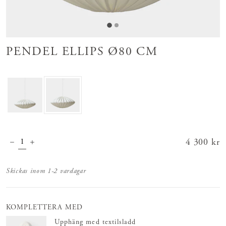
PENDEL ELLIPS Ø80 CM
Pris
4 300 kr
:
4 300 kr
Skickas inom 1-2 vardagar
KOMPLETTERA MED
Upphäng med textilsladd