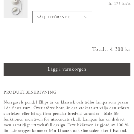
fr.
Nuvarande
175 kr
/
st
VÄLJ UTFÖRANDE
Totalt
:
Pris
4 300 kr
:
4 300 kr
Lägg i varukorgen
PRODUKTBESKRIVNING
Norrgavels pendel Ellips är en klassisk och tidlös lampa som passar
i de flesta rum. Över större bord är det vackert att välja den största
storleken eller hänga flera pendlar bredvid varandra - både för
funktionen men även för utseendets skull. Lampan har en diskret
men samtidigt uttrycksfull design. Textilskärmen är gjord av 100 %
lin. Linnetyget kommer från Litauen och sömnaden sker i Estland.