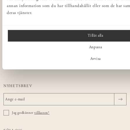
Norrgavel Outlet
annan information som du har tillhandahållit eller som de har sam
Presentkort
deras tjänster.
Norrgavel Vintage
Rådgivning
Tillåt alla
Ångra ditt köp
Anpassa
NORRGAVEL
Avvisa
OM VÅRA MÖBLER
NYHETSBREV
Jag godkänner
villkoren*