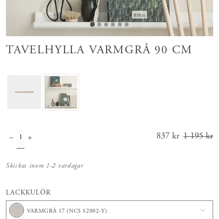
TAVELHYLLA VARMGRÅ 90 CM
Nuvarande pris
837 kr
1 195 kr
:
837 kr
Tidigare
pris
:
1 195 kr
Skickas inom 1-2 vardagar
LACKKULÖR
VARMGRÅ 17 (NCS S2002-Y)