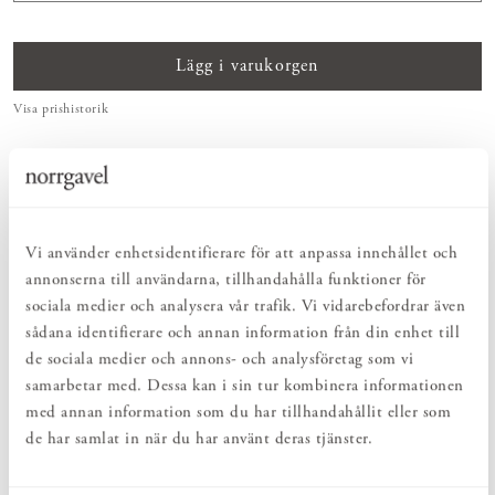
Lägg i varukorgen
Visa prishistorik
ENKELT & UTSÖKT
Hos oss hittar du ett kurerat sortiment av inredning som gör vardagslivet
både enkelt och vackert.
NATURLIGT & LÅNGSIKTIGT
Vi använder enhetsidentifierare för att anpassa innehållet och
Bruksföremål och inredningsdetaljer som genomgående är tillverkade av
hållbara naturmaterial.
annonserna till användarna, tillhandahålla funktioner för
sociala medier och analysera vår trafik. Vi vidarebefordrar även
sådana identifierare och annan information från din enhet till
PRODUKTBESKRIVNING
de sociala medier och annons- och analysföretag som vi
samarbetar med. Dessa kan i sin tur kombinera informationen
På Tavelhylla finns plats för foton, målningar, inramade teckningar
eller vackra böcker. En yta som inbjuder till omväxling. Byt ordning
med annan information som du har tillhandahållit eller som
bland bilderna eller byt ut några foton – och vips har du fått till en
de har samlat in när du har använt deras tjänster.
enkel förändring som gör stor skillnad i rummet. Tavelhyllan finns i
olika längder och träslag. En liten detalj i inredningen som bidrar
med mycket stämning och personlighet.