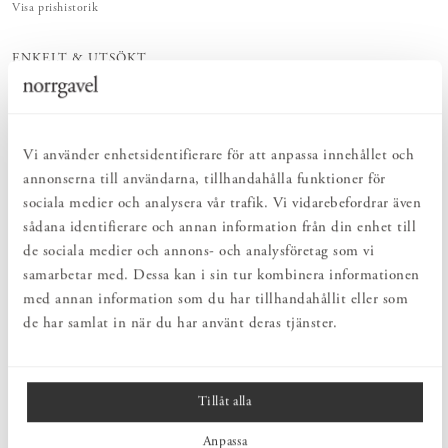
Visa prishistorik
ENKELT & UTSÖKT
Hos oss hittar du ett kurerat sortiment av inredning som gör vardagslivet
både enkelt och vackert.
NATURLIGT & LÅNGSIKTIGT
Bruksföremål och inredningsdetaljer som genomgående är tillverkade av
Vi använder enhetsidentifierare för att anpassa innehållet och
hållbara naturmaterial.
annonserna till användarna, tillhandahålla funktioner för
sociala medier och analysera vår trafik. Vi vidarebefordrar även
PRODUKTBESKRIVNING
sådana identifierare och annan information från din enhet till
de sociala medier och annons- och analysföretag som vi
Pendel Knuckle är en enkel pendelhållare i trä som passar utmärkt i
samarbetar med. Dessa kan i sin tur kombinera informationen
kombination med ljuskällan Voronoi. Pendelns formgivning är en
hyllning till träets skönhet, samtidigt som den visar glödlampan som
med annan information som du har tillhandahållit eller som
den främsta designfunktionen. De släta cylindriska formarna är
de har samlat in när du har använt deras tjänster.
gjorda av valnöt, som sedan kombineras med en enkel och vacker
topp i mässing.
Tillåt alla
MÅTT
Anpassa