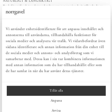
NATURLIGT & LÅNGSIKTIGT
Bruksföremål och inredningsdetaljer som genomgående är tillverkade av
hållbara naturmaterial.
PRODUKTBESKRIVNING
Vi använder enhetsidentifierare för att anpassa innehållet och
annonserna till användarna, tillhandahålla funktioner för
Duka vackert med linneservetter som ger ett avslappnat och
samtidigt stilrent intryck. Norrgavels servetter är tillverkade i
sociala medier och analysera vår trafik. Vi vidarebefordrar även
100% lin. Linet är förtvättat för att ge en mjuk och behaglig servett
sådana identifierare och annan information från din enhet till
från första stund. Lin har en fantastisk uppsugningsförmåga och
de sociala medier och annons- och analysföretag som vi
torkar snabbt, materialet lämpar sig därför väl till servetter.
samarbetar med. Dessa kan i sin tur kombinera informationen
med annan information som du har tillhandahållit eller som
de har samlat in när du har använt deras tjänster.
MÅTT
PRODUKTINFORMATION
Tillåt alla
Anpassa
SKÖTSEL
Avvisa