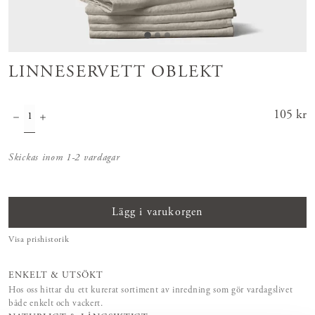
LINNESERVETT OBLEKT
Pris
105 kr
:
105 kr
Skickas inom 1-2 vardagar
Lägg i varukorgen
Visa prishistorik
ENKELT & UTSÖKT
Hos oss hittar du ett kurerat sortiment av inredning som gör vardagslivet
både enkelt och vackert.