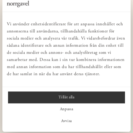
KUNDSERVICE
Kontakta oss
Köp- & leveransvillkor
Vi använder enhetsidentifierare för att anpassa innehållet och
Integritetspolicy
annonserna till användarna, tillhandahålla funktioner för
sociala medier och analysera vår trafik. Vi vidarebefordrar även
Butiker
sådana identifierare och annan information från din enhet till
Inredning för företag
de sociala medier och annons- och analysföretag som vi
Norrgavel Outlet
samarbetar med. Dessa kan i sin tur kombinera informationen
med annan information som du har tillhandahållit eller som
Presentkort
de har samlat in när du har använt deras tjänster.
Norrgavel Vintage
Rådgivning
Ångra ditt köp
Tillåt alla
Anpassa
NORRGAVEL
Avvisa
OM VÅRA MÖBLER