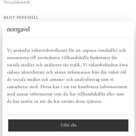
Visa prishistorik
RENT INNEHÅLL
Omsorgsfullt utvalda ingredienser som ingår i det naturliga kretsloppet –
för minimal klimatpåverkan.
EFFEKTIVT
Rengör, vårdar och underhåller på bästa tänkbara sätt – naturlig vård med
rent samvete.
Vi använder enhetsidentifierare för att anpassa innehållet och
SKONSAMT
annonserna till användarna, tillhandahålla funktioner för
Behagligt och skonsamt med naturens egen kraft. För en hälsosam och
sociala medier och analysera vår trafik. Vi vidarebefordrar även
hållbar vardag.
sådana identifierare och annan information från din enhet till
de sociala medier och annons- och analysföretag som vi
PRODUKTBESKRIVNING
samarbetar med. Dessa kan i sin tur kombinera informationen
med annan information som du har tillhandahållit eller som
Tangentgc handkräm i doften Fir är både återhämtande och
de har samlat in när du har använt deras tjänster.
mjukgörande. Den har en naturlig och dryg formula som verkar
från ytan, genom hudlagren. Den är uppbyggd kring en kärna av
NMF-ämnen (natural mosturizing factor) som förekommer naturligt
i huden och har bevisad effekt: AHA, glycerin, vitamin E.
Tillåt alla
Säljs enbart online