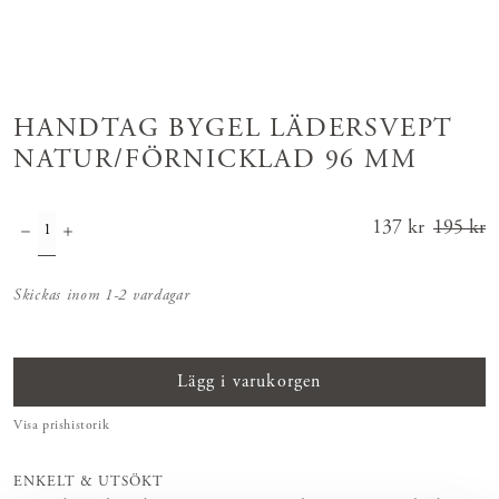
HANDTAG BYGEL LÄDERSVEPT
NATUR/FÖRNICKLAD 96 MM
Nuvarande
137 kr
195 kr
pris
:
137 kr
Tidigar
Skickas inom 1-2 vardagar
e pris
:
195 kr
Lägg i varukorgen
Visa prishistorik
ENKELT & UTSÖKT