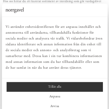
Hos oss hittar du ett kurerat sortiment av inredning som gör vardagslivet
både enkelt och vackert.
NATURLIGT & LÅNGSIKTIGT
Bruksföremål och inredningsdetaljer som genomgående är tillverkade av
hållbara naturmaterial.
HARMONISK HELHET
Vi använder enhetsidentifierare för att anpassa innehållet och
Inredningsdetaljer som kompletterar möblerna och skapar en harmonisk
annonserna till användarna, tillhandahålla funktioner för
helhetsupplevelse.
sociala medier och analysera vår trafik. Vi vidarebefordrar även
sådana identifierare och annan information från din enhet till
de sociala medier och annons- och analysföretag som vi
PRODUKTBESKRIVNING
samarbetar med. Dessa kan i sin tur kombinera informationen
Norrgavels handtag Bygel i förnicklad stål lindat med naturgarvat
med annan information som du har tillhandahållit eller som
läder från svenska Tärnsjö garveri.
de har samlat in när du har använt deras tjänster.
MÅTT
Tillåt alla
Anpassa
PRODUKTINFORMATION
Avvisa