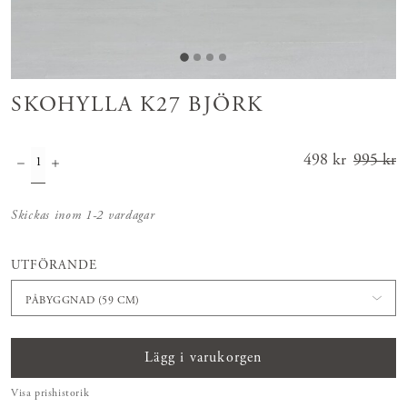
SKOHYLLA K27 BJÖRK
Nuvarande
498 kr
995 kr
pris
:
498 kr
Tidigar
Skickas inom 1-2 vardagar
e pris
:
995 kr
UTFÖRANDE
PÅBYGGNAD (59 CM)
Lägg i varukorgen
Visa prishistorik