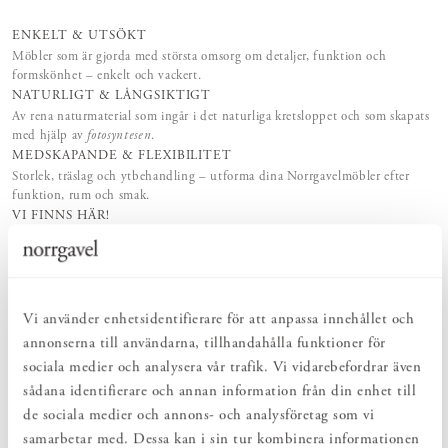
ENKELT & UTSÖKT
Möbler som är gjorda med största omsorg om detaljer, funktion och
formskönhet – enkelt och vackert.
NATURLIGT & LÅNGSIKTIGT
Av rena naturmaterial som ingår i det naturliga kretsloppet och som skapats
med hjälp av
fotosyntesen
.
MEDSKAPANDE & FLEXIBILITET
Storlek, träslag och ytbehandling – utforma dina Norrgavelmöbler efter
funktion, rum och smak.
VI FINNS HÄR!
Vår kunniga butikspersonal och kundtjänst erbjuder personlig service –
före, under och efter ditt köp.
LIVSLÅNG KÄRLEK
Vi tillhandahåller möbelvårdsprodukter, reservdelar och möbelrenoveringar
– för livslång kärlek.
Vi använder enhetsidentifierare för att anpassa innehållet och
annonserna till användarna, tillhandahålla funktioner för
sociala medier och analysera vår trafik. Vi vidarebefordrar även
PRODUKTBESKRIVNING
sådana identifierare och annan information från din enhet till
Precis som namnet antyder är Sparring konsol 27, ihop med
de sociala medier och annons- och analysföretag som vi
Sparring väggskenor eller hängskenor, själva grunden för denna
samarbetar med. Dessa kan i sin tur kombinera informationen