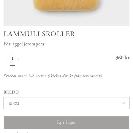
LAMMULLSROLLER
För äggoljetempera
Pris
360 kr
:
360 kr
Skickas inom 1-2 veckor (skickas direkt från leverantör)
BREDD
18 CM
Ej i lager