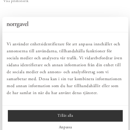
Visa prishistorik
PRODUKTBESKRIVNING
Lammullsroller med hög kapacitet och bra täckförmåga. Överlägsen
absorberingsförmåga och hållbarhet gör att rollern lämpar sig till
målning av tak, vägg och fasad. Rollern passar utmärkt för målning
Vi använder enhetsidentifierare för att anpassa innehållet och
med äggoljetempera och har en färgupptagning som inga moderna
annonserna till användarna, tillhandahålla funktioner för
material kan matcha. Vill du måla med roller så häll ut
äggoljetemperan på en skiva och fyll rollern från skivan. Det blir
sociala medier och analysera vår trafik. Vi vidarebefordrar även
lätt för mycket färg i rollern om man använder ett rollertråg eller en
sådana identifierare och annan information från din enhet till
burk. Rolla som vanligt men lägg på färgen tunt. Normalt krävs 2–3
de sociala medier och annons- och analysföretag som vi
strykningar för att få en täckande målning. Påföljande strykning kan
samarbetar med. Dessa kan i sin tur kombinera informationen
ske efter cirka 12 timmar. Välj mellan storlek 18 och 25 cm och
kom ihåg att kombinera med vår stickbygel.
med annan information som du har tillhandahållit eller som
de har samlat in när du har använt deras tjänster.
MÅTT
Tillåt alla
PRODUKTINFORMATION
Anpassa