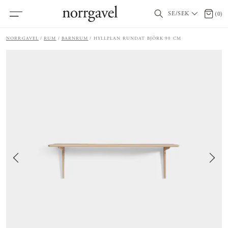
SE/SEK
0 arti
(
0
)
NORRGAVEL
RUM
BARNRUM
HYLLPLAN RUNDAT BJÖRK 90 CM