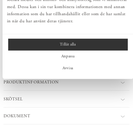
med. Dessa kan i sin tur kombinera informationen med annan
PRODUKTBESKRIVNING
information som du har tillhandahållit eller som de har samlat
Norrgavels Hyllplan Rundat i massiv björk har mått för att passa
in när du har använt deras tjänster.
Sparring konsol 27 samt Konsol rundad-rak 28,5. Hyllplanets
rundade hörn och mjukt halvcirkelfrästa kanter adderar ett
behagfullt lugn i rummet. Platsbygg en förvaringslösning som passar
just i ditt hem.
Tillåt alla
Anpassa
MÅTT
Avvisa
PRODUKTINFORMATION
SKÖTSEL
DOKUMENT