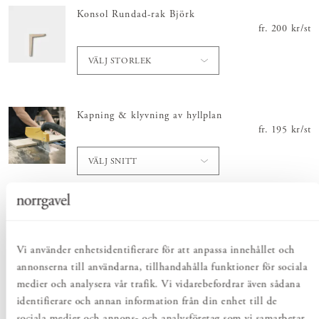
Konsol Rundad-rak Björk
fr.
Pris
200 kr
:
200 
/
st
VÄLJ STORLEK
Kapning & klyvning av hyllplan
fr.
Pris
195 kr
:
195 
/
st
VÄLJ SNITT
Totalt
:
Pris
1 200 kr
:
Vi använder enhetsidentifierare för att anpassa innehållet och
1 200 kr
annonserna till användarna, tillhandahålla funktioner för sociala
medier och analysera vår trafik. Vi vidarebefordrar även sådana
Lägg i varukorgen
identifierare och annan information från din enhet till de
sociala medier och annons- och analysföretag som vi samarbetar