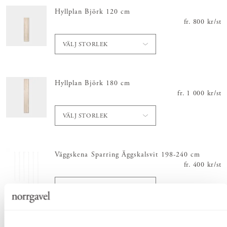
Hyllplan Björk 120 cm
fr.
Pris
800 kr
:
800 
/
st
VÄLJ STORLEK
Hyllplan Björk 180 cm
fr.
Pris
1 000 kr
:
1 000 
/
st
VÄLJ STORLEK
Väggskena Sparring Äggskalsvit 198-240 cm
fr.
Pris
400 kr
:
400 
/
st
VÄLJ LÄNGD
Konsol Sparring Äggskalsvit