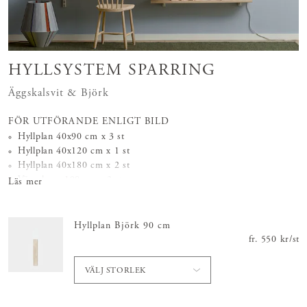
HYLLSYSTEM SPARRING
Äggskalsvit & Björk
FÖR UTFÖRANDE ENLIGT BILD
Hyllplan 40x90 cm x 3 st
Hyllplan 40x120 cm x 1 st
Hyllplan 40x180 cm x 2 st
Väggskena 198 cm x 3 st
Läs mer
Konsol 37 cm x 14 st
Hyllplan Björk 90 cm
fr.
Pris
550 kr
:
550 
/
st
VÄLJ STORLEK