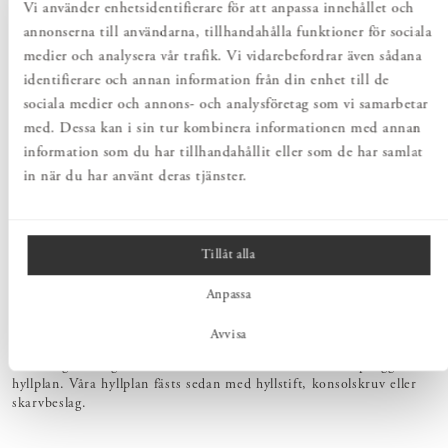
Vi använder enhetsidentifierare för att anpassa innehållet och
fr.
Pris
100 kr
:
100 
/
st
annonserna till användarna, tillhandahålla funktioner för sociala
medier och analysera vår trafik. Vi vidarebefordrar även sådana
VÄLJ DJUP
identifierare och annan information från din enhet till de
sociala medier och annons- och analysföretag som vi samarbetar
med. Dessa kan i sin tur kombinera informationen med annan
Lägg i varukorgen
information som du har tillhandahållit eller som de har samlat
in när du har använt deras tjänster.
PRODUKTBESKRIVNING
Skapa utifrån den angivna bilden eller bygg ett hyllsystem för just
Tillåt alla
dina behov. Med väggskenor som skruvas fast i väggen och med
våra flexibla hyllplan i massiv björk eller ek, blir det enkelt att
Anpassa
anpassa förvaringslösningar efter just ditt hem. Konsolerna hakas
sedan på direkt i väggskenan. Konsoler till vårt Sparring hyllsystem
Avvisa
finns i flera olika mått för att möjliggöra en flexibel
förvaringslösning. Konsolerna används för att bära ovanpåliggande
hyllplan. Våra hyllplan fästs sedan med hyllstift, konsolskruv eller
skarvbeslag.